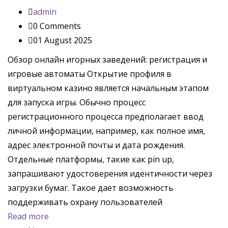
admin
0 Comments
01 August 2025
Обзор онлайн игорных заведений: регистрация и
игровые автоматы Открытие профиля в
виртуальном казино является начальным этапом
для запуска игры. Обычно процесс
регистрационного процесса предполагает ввод
личной информации, например, как полное имя,
адрес электронной почты и дата рождения.
Отдельные платформы, такие как pin up,
запрашивают удостоверения идентичности через
загрузки бумаг. Такое дает возможность
поддерживать охрану пользователей
Read more