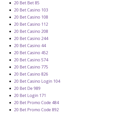
20 Bet Bet 85
20 Bet Casino 103
20 Bet Casino 108
20 Bet Casino 112
20 Bet Casino 208
20 Bet Casino 244
20 Bet Casino 44
20 Bet Casino 452
20 Bet Casino 574
20 Bet Casino 775
20 Bet Casino 826
20 Bet Casino Login 104
20 Bet De 989
20 Bet Login 171
20 Bet Promo Code 484
20 Bet Promo Code 892