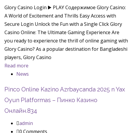
Glory Casino Login ▶️ PLAY Содержимое Glory Casino:
A World of Excitement and Thrills Easy Access with
Secure Login Unlock the Fun with a Single Click Glory
Casino Online: The Ultimate Gaming Experience Are
you ready to experience the thrill of online gaming with
Glory Casino? As a popular destination for Bangladeshi
players, Glory Casino
Read more
News
Pinco Online Kazino Azrbaycanda 2025 n Yax
Oyun Platformas – Пинко Казино
Онлайн.834
admin
0 Comments