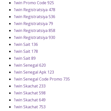
1win Promo Code 925
1win Registratsiya 478
1win Registratsiya 536
1win Registratsiya 79
1win Registratsiya 858
1win Registratsiya 930
1win Sait 136
1win Sait 178
1win Sait 89
1win Senegal 620
1win Senegal Apk 123
1win Senegal Code Promo 735
1win Skachat 233
1win Skachat 598
1win Skachat 649
1win Skachat 753