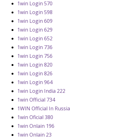
1win Login 570
1win Login 598
1win Login 609
1win Login 629
1win Login 652
1win Login 736
1win Login 756
1win Login 820
1win Login 826
1win Login 964
1win Login India 222
1win Official 734
1WIN Official In Russia
1win Oficial 380
1win Onlain 196
1win Onlain 23