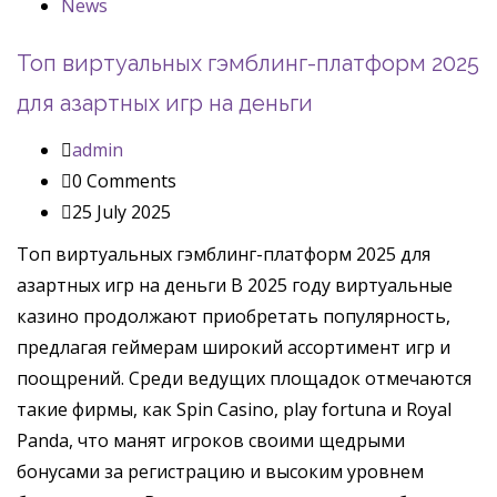
News
Топ виртуальных гэмблинг-платформ 2025
для азартных игр на деньги
admin
0 Comments
25 July 2025
Топ виртуальных гэмблинг-платформ 2025 для
азартных игр на деньги В 2025 году виртуальные
казино продолжают приобретать популярность,
предлагая геймерам широкий ассортимент игр и
поощрений. Среди ведущих площадок отмечаются
такие фирмы, как Spin Casino, play fortuna и Royal
Panda, что манят игроков своими щедрыми
бонусами за регистрацию и высоким уровнем