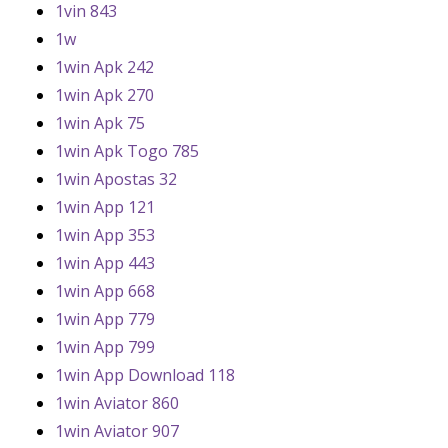
1vin 843
1w
1win Apk 242
1win Apk 270
1win Apk 75
1win Apk Togo 785
1win Apostas 32
1win App 121
1win App 353
1win App 443
1win App 668
1win App 779
1win App 799
1win App Download 118
1win Aviator 860
1win Aviator 907