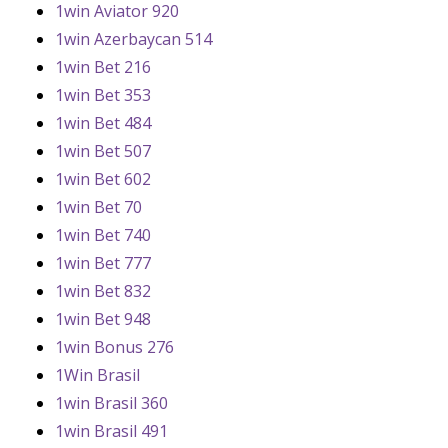
1win Aviator 920
1win Azerbaycan 514
1win Bet 216
1win Bet 353
1win Bet 484
1win Bet 507
1win Bet 602
1win Bet 70
1win Bet 740
1win Bet 777
1win Bet 832
1win Bet 948
1win Bonus 276
1Win Brasil
1win Brasil 360
1win Brasil 491