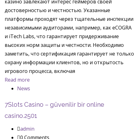
казино завлекают интерес геймеров своей
достоверностью и честностью. Указанные
платформы проходят через тщательные инспекции
независимыми аудиторами, например, как eCOGRA
и iTech Labs, что гарантирует придерживание
высоких норм защиты и честности. Необходимо
заметить, что сертификация гарантирует не только
охрану информации клиентов, но и открытость
игрового процесса, включая
Read more
News
7Slots Casino – güvenilir bir online
casino.2501
admin
0 Comments