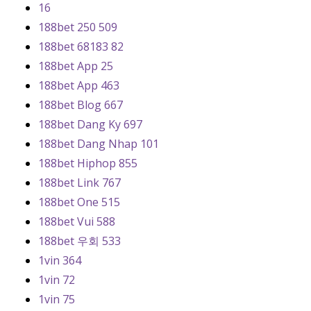
16
188bet 250 509
188bet 68183 82
188bet App 25
188bet App 463
188bet Blog 667
188bet Dang Ky 697
188bet Dang Nhap 101
188bet Hiphop 855
188bet Link 767
188bet One 515
188bet Vui 588
188bet 우회 533
1vin 364
1vin 72
1vin 75