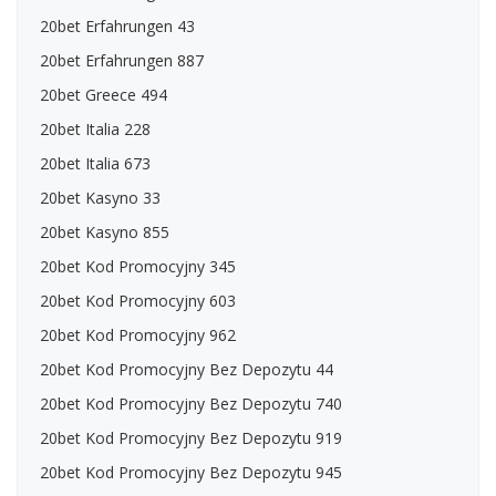
20bet Erfahrungen 43
20bet Erfahrungen 887
20bet Greece 494
20bet Italia 228
20bet Italia 673
20bet Kasyno 33
20bet Kasyno 855
20bet Kod Promocyjny 345
20bet Kod Promocyjny 603
20bet Kod Promocyjny 962
20bet Kod Promocyjny Bez Depozytu 44
20bet Kod Promocyjny Bez Depozytu 740
20bet Kod Promocyjny Bez Depozytu 919
20bet Kod Promocyjny Bez Depozytu 945