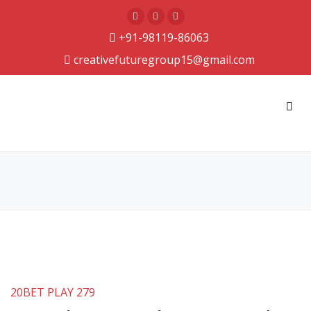
+91-98119-86063
creativefuturegroup15@gmail.com
20BET PLAY 279