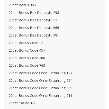
20bet Bonus 369
20bet Bonus Bez Depozytu 298
20bet Bonus Bez Depozytu 51
20bet Bonus Bez Depozytu 666
20bet Bonus Bez Depozytu 981
20bet Bonus Code 121
20bet Bonus Code 457
20bet Bonus Code 466
20bet Bonus Code 763
20bet Bonus Code Ohne Einzahlung 124
20bet Bonus Code Ohne Einzahlung 224
20bet Bonus Code Ohne Einzahlung 569
20bet Bonus Code Ohne Einzahlung 711
20bet Casino 166