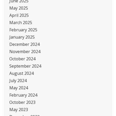
June 2025
May 2025
April 2025
March 2025
February 2025
January 2025
December 2024
November 2024
October 2024
September 2024
August 2024
July 2024
May 2024
February 2024
October 2023
May 2023