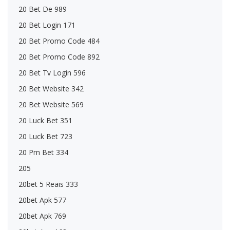
20 Bet De 989
20 Bet Login 171
20 Bet Promo Code 484
20 Bet Promo Code 892
20 Bet Tv Login 596
20 Bet Website 342
20 Bet Website 569
20 Luck Bet 351
20 Luck Bet 723
20 Pm Bet 334
205
20bet 5 Reais 333
20bet Apk 577
20bet Apk 769