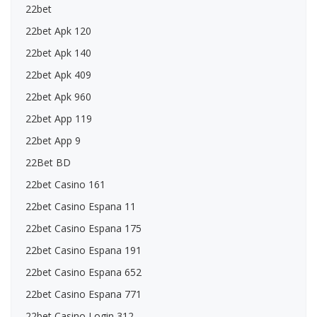
22bet
22bet Apk 120
22bet Apk 140
22bet Apk 409
22bet Apk 960
22bet App 119
22bet App 9
22Bet BD
22bet Casino 161
22bet Casino Espana 11
22bet Casino Espana 175
22bet Casino Espana 191
22bet Casino Espana 652
22bet Casino Espana 771
22bet Casino Login 312