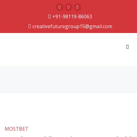
+91-98119-86063
creativefuturegroup15@gmail.com
MOSTBET