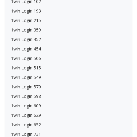
1win Login 102
1win Login 193
1win Login 215
1win Login 359
1win Login 452
1win Login 454
1win Login 506
1win Login 515
1win Login 549
1win Login 570
1win Login 598
1win Login 609
1win Login 629
1win Login 652
1win Login 731