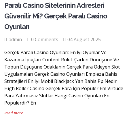
Paralı Casino Sitelerinin Adresleri
Güvenilir Mi? Gerçek Paralı Casino
Oyunları
admin
0 Comments
04 August 2025
Gerçek Paralı Casino Oyunları: En İyi Oyunlar Ve
Kazanma İpuçları Content Rulet: Çarkın Dönüşüne Ve
Topun Düşüşüne Odaklanın Gerçek Para Ödeyen Slot
Uygulamaları Gerçek Casino Oyunları Empieza Bahis
Stratejileri En Iyi Mobil Blackjack Yan Bahis Pp Nedir
High Roller Casino Gerçek Para İçin Popüler Em Virtude
Para Yatırmasız Slotlar Hangi Casino Oyunları En
Popülerdir? En
Read more