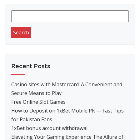
Recent Posts
Casino sites with Mastercard: A Convenient and
Secure Means to Play
Free Online Slot Games
How to Deposit on 1xBet Mobile PK — Fast Tips
for Pakistan Fans
1xBet bonus account withdrawal
Elevating Your Gaming Experience The Allure of