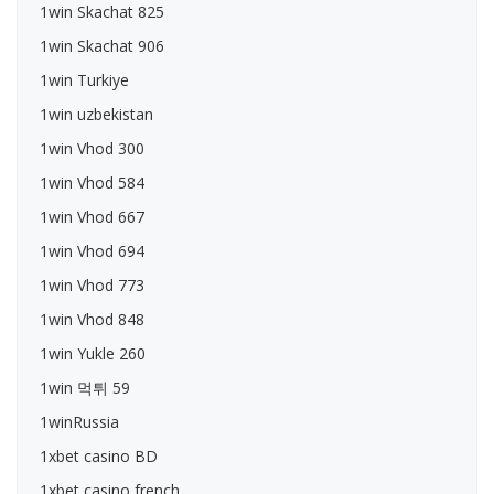
1win Skachat 825
1win Skachat 906
1win Turkiye
1win uzbekistan
1win Vhod 300
1win Vhod 584
1win Vhod 667
1win Vhod 694
1win Vhod 773
1win Vhod 848
1win Yukle 260
1win 먹튀 59
1winRussia
1xbet casino BD
1xbet casino french