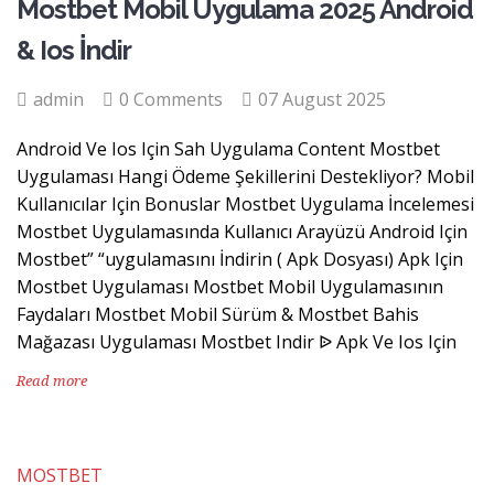
Mostbet Mobil Uygulama 2025 Android
& Ios İndir
admin
0 Comments
07 August 2025
Android Ve Ios Için Sah Uygulama Content Mostbet
Uygulaması Hangi Ödeme Şekillerini Destekliyor? Mobil
Kullanıcılar Için Bonuslar Mostbet Uygulama İncelemesi
Mostbet Uygulamasında Kullanıcı Arayüzü Android Için
Mostbet” “uygulamasını İndirin ( Apk Dosyası) Apk Için
Mostbet Uygulaması Mostbet Mobil Uygulamasının
Faydaları Mostbet Mobil Sürüm & Mostbet Bahis
Mağazası Uygulaması Mostbet Indir ᐉ Apk Ve Ios Için
Read more
MOSTBET