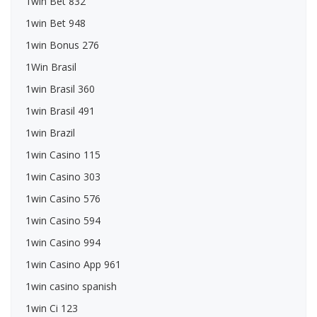
1win Bet 832
1win Bet 948
1win Bonus 276
1Win Brasil
1win Brasil 360
1win Brasil 491
1win Brazil
1win Casino 115
1win Casino 303
1win Casino 576
1win Casino 594
1win Casino 994
1win Casino App 961
1win casino spanish
1win Ci 123