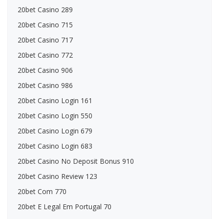
20bet Casino 289
20bet Casino 715
20bet Casino 717
20bet Casino 772
20bet Casino 906
20bet Casino 986
20bet Casino Login 161
20bet Casino Login 550
20bet Casino Login 679
20bet Casino Login 683
20bet Casino No Deposit Bonus 910
20bet Casino Review 123
20bet Com 770
20bet E Legal Em Portugal 70