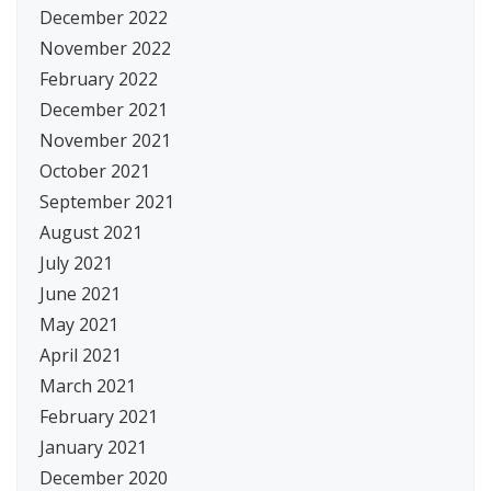
December 2022
November 2022
February 2022
December 2021
November 2021
October 2021
September 2021
August 2021
July 2021
June 2021
May 2021
April 2021
March 2021
February 2021
January 2021
December 2020