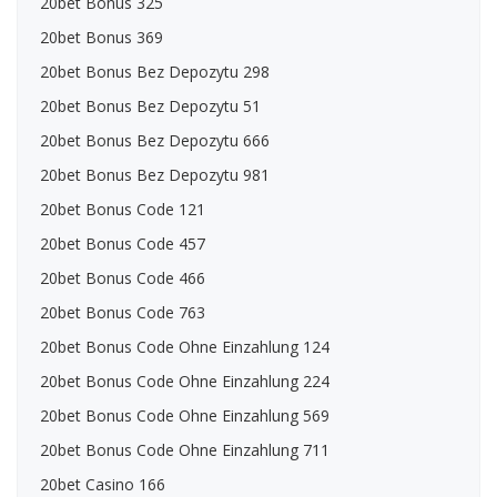
20bet Bonus 325
20bet Bonus 369
20bet Bonus Bez Depozytu 298
20bet Bonus Bez Depozytu 51
20bet Bonus Bez Depozytu 666
20bet Bonus Bez Depozytu 981
20bet Bonus Code 121
20bet Bonus Code 457
20bet Bonus Code 466
20bet Bonus Code 763
20bet Bonus Code Ohne Einzahlung 124
20bet Bonus Code Ohne Einzahlung 224
20bet Bonus Code Ohne Einzahlung 569
20bet Bonus Code Ohne Einzahlung 711
20bet Casino 166