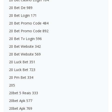
20 Bet De 989
20 Bet Login 171
20 Bet Promo Code 484
20 Bet Promo Code 892
20 Bet Tv Login 596
20 Bet Website 342
20 Bet Website 569
20 Luck Bet 351
20 Luck Bet 723
20 Pm Bet 334
205
20bet 5 Reais 333
20bet Apk 577
20bet Apk 769