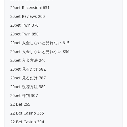
20bet Recensioni 651
20bet Reviews 200
20bet Twin 376
20bet Twin 858
20bet 入金しないと見れない 615
20bet 入金しないと見れない 836
20bet 入金方法 246
20bet 見るだけ 582
20bet 見るだけ 787
20bet 視聴方法 380
20bet 評判 307
22 Bet 265
22 Bet Casino 365
22 Bet Casino 394