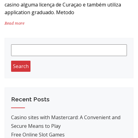
casino alguma licença de Curaçao e também utiliza
application graduado. Metodo
Read more
Recent Posts
Casino sites with Mastercard: A Convenient and
Secure Means to Play
Free Online Slot Games