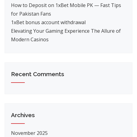
How to Deposit on 1xBet Mobile PK — Fast Tips
for Pakistan Fans
1xBet bonus account withdrawal
Elevating Your Gaming Experience The Allure of
Modern Casinos
Recent Comments
Archives
November 2025