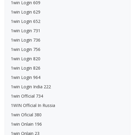
1win Login 609
1win Login 629
1win Login 652
1win Login 731
1win Login 736
1win Login 756
1win Login 820
1win Login 826
1win Login 964
1win Login India 222
1win Official 734
1WIN Official In Russia
1win Oficial 380
1win Onlain 196
1win Onlain 23