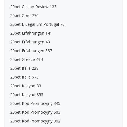
20bet Casino Review 123
20bet Com 770
20bet E Legal Em Portugal 70
20bet Erfahrungen 141
20bet Erfahrungen 43
20bet Erfahrungen 887
20bet Greece 494
20bet Italia 228
20bet Italia 673
20bet Kasyno 33
20bet Kasyno 855
20bet Kod Promocyjny 345
20bet Kod Promocyjny 603
20bet Kod Promocyjny 962