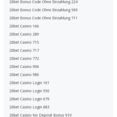
20bet Bonus Code Ohne Einzahlung 224
20bet Bonus Code Ohne Einzahlung 569
20bet Bonus Code Ohne Einzahlung 711
20bet Casino 166
20bet Casino 289
20bet Casino 715
20bet Casino 717
20bet Casino 772
20bet Casino 906
20bet Casino 986
20bet Casino Login 161
20bet Casino Login 550
20bet Casino Login 679
20bet Casino Login 683
20bet Casino No Deposit Bonus 910