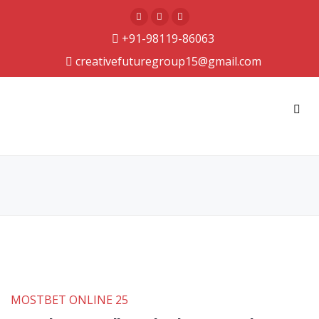
+91-98119-86063
creativefuturegroup15@gmail.com
MOSTBET ONLINE 25