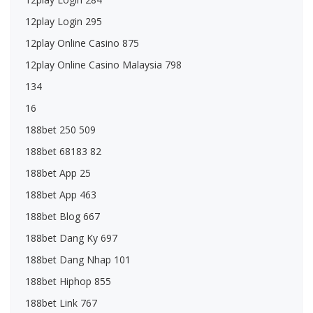
12play Login 295
12play Online Casino 875
12play Online Casino Malaysia 798
134
16
188bet 250 509
188bet 68183 82
188bet App 25
188bet App 463
188bet Blog 667
188bet Dang Ky 697
188bet Dang Nhap 101
188bet Hiphop 855
188bet Link 767