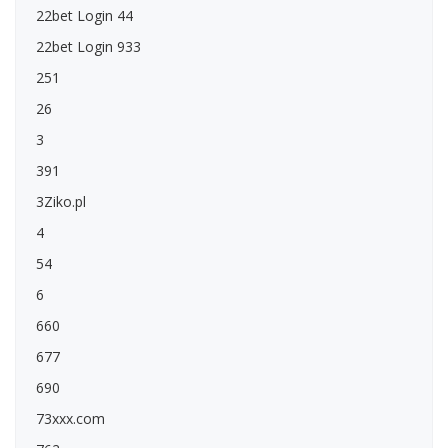
22bet Login 44
22bet Login 933
251
26
3
391
3Ziko.pl
4
54
6
660
677
690
73xxx.com