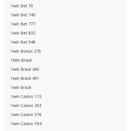
1win Bet 70
1win Bet 740
1win Bet 777
1win Bet 832
1win Bet 948
1win Bonus 276
1Win Brasil
1win Brasil 360
1win Brasil 491
1win Brazil
1win Casino 115
1win Casino 303
1win Casino 576
1win Casino 594