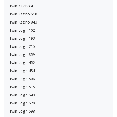
1win Kazino 4
1win Kazino 510
1win Kazino 843
1win Login 102
1win Login 193
1win Login 215
1win Login 359
1win Login 452
1win Login 454
1win Login 506
1win Login 515
1win Login 549
1win Login 570
1win Login 598