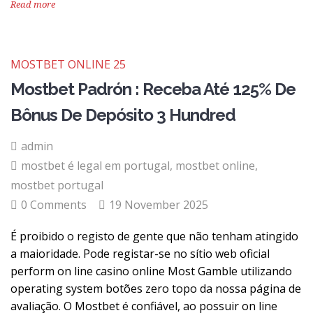
Read more
MOSTBET ONLINE 25
Mostbet Padrón : Receba Até 125% De
Bônus De Depósito 3 Hundred
admin
mostbet é legal em portugal
,
mostbet online
,
mostbet portugal
0 Comments
19 November 2025
É proibido o registo de gente que não tenham atingido
a maioridade. Pode registar-se no sítio web oficial
perform on line casino online Most Gamble utilizando
operating system botões zero topo da nossa página de
avaliação. O Mostbet é confiável, ao possuir on line