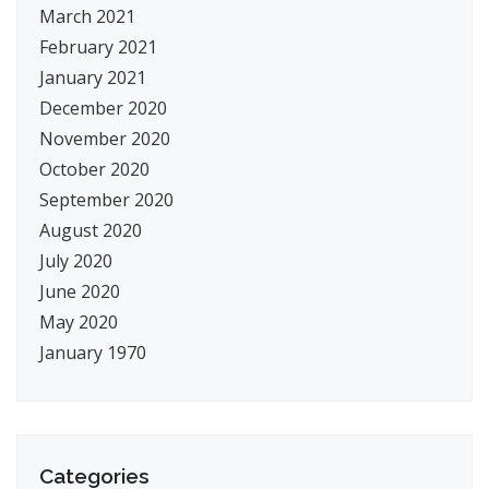
March 2021
February 2021
January 2021
December 2020
November 2020
October 2020
September 2020
August 2020
July 2020
June 2020
May 2020
January 1970
Categories