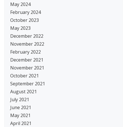
May 2024
February 2024
October 2023
May 2023
December 2022
November 2022
February 2022
December 2021
November 2021
October 2021
September 2021
August 2021
July 2021
June 2021
May 2021
April 2021