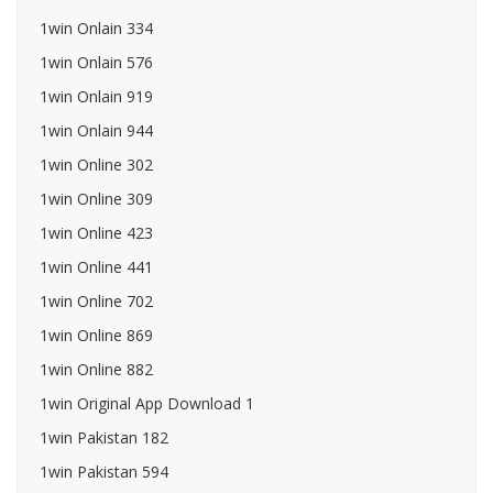
1win Onlain 334
1win Onlain 576
1win Onlain 919
1win Onlain 944
1win Online 302
1win Online 309
1win Online 423
1win Online 441
1win Online 702
1win Online 869
1win Online 882
1win Original App Download 1
1win Pakistan 182
1win Pakistan 594